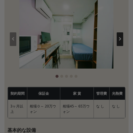
契約期間
保証金
家 賃
管理費
光熱費
3ヶ月以
相場０～ 20万ウ
相場45～ 65万ウ
な し
な し
上
ォン
ォン
基本的な設備