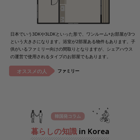
日本でいう3DKや3LDKといった形で、ワンルーム+お部屋が3つ
という大きさになります。浴室が2部屋ある物件もあります。子
供がいるファミリー向けの間取りとなりますが、シェアハウス
の運営で使用されるタイプのお部屋でもあります。
ファミリー
オススメの人
韓国発コラム
暮
ら
し
の
知
識
i
n
K
o
r
e
a