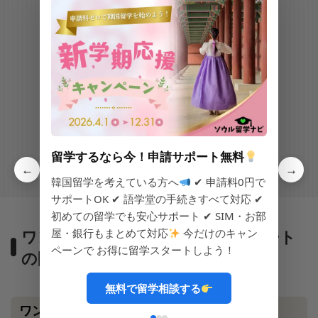
コシウォン133-部屋ナビハウス㉗
コシウォン1
100万ウォン
1
保証金額
保証金額
100万ウォン
1
家賃額
家賃額
留学するなら今！申請サポート無料
←
→
韓国留学を考えている方へ
✔ 申請料0円で
サポートOK ✔ 語学堂の手続きすべて対応 ✔
初めての留学でも安心サポート ✔ SIM・お部
ワンルーム・オフィステル・アパート
屋・銀行もまとめて対応
今だけのキャン
ペーンで お得に留学スタートしよう！
の間取り
無料で留学相談する
ワンルーム（1R）