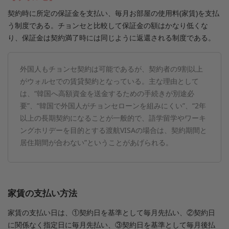
契約時に所定の保証金を支払い、毎月お部屋の使用料(家賃)を支払
う制度である。チョンセと比較して保証金の額はかなり低くな
り、保証金は契約満了時には同じように返還される制度である。
外国人もチョンセ契約は可能であるが、契約者の9割以上
がウォルセでの賃貸契約となっている。主な理由として
は、“韓国へ高額資金を送金するための手続きが別途必
要”、“韓国で外国人がチョンセローンを組みにくい”、“2年
以上の長期契約になることが一般的で、語学留学やワーキ
ングホリデーを目的とする渡航VISAの場合は、契約期間と
居住期間が合わない”ということがあげられる。
家賃の支払い方法
家賃の支払い日は、①契約日を基準として毎月先払い、②契約日
に関係なく指定日に毎月先払い、③契約日を基準として毎月後払