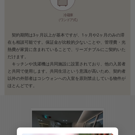
冷蔵庫
（ワンドア式）
契約期間は3ヶ月以上が基本ですが、1ヶ月や2ヶ月のみの滞
在も相談可能です。保証金が比較的少ないことや、管理費・光
熱費が家賃に含まれていることで、リーズナブルにご契約いた
だけます。
キッチンや洗濯機は共同施設に設置されており、他の入居者
と共同で使用します。共同生活という意識が高いため、契約者
以外の外部者はコシウォンへの入室を原則禁止している物件が
ほとんどです。
✕