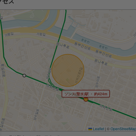
クセス
ソンス(聖水)駅 ・ 約424m
Leaflet
|
©
OpenStreetMa