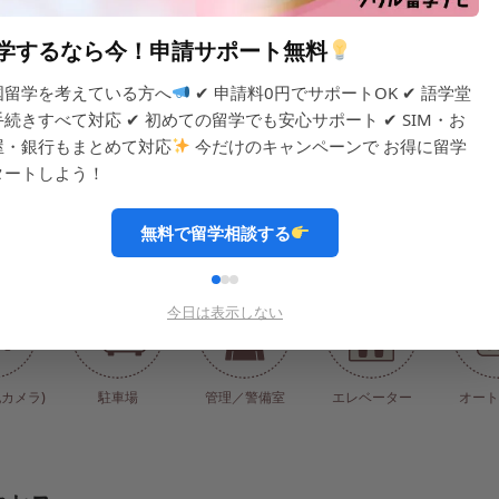
学するなら今！申請サポート無料
国留学を考えている方へ
✔ 申請料0円でサポートOK ✔ 語学堂
手続きすべて対応 ✔ 初めての留学でも安心サポート ✔ SIM・お
台
屋・銀行もまとめて対応
今だけのキャンペーンで お得に留学
タートしよう！
無料で留学相談する
備
今日は表示しない
犯カメラ)
駐車場
管理／警備室
エレベーター
オート