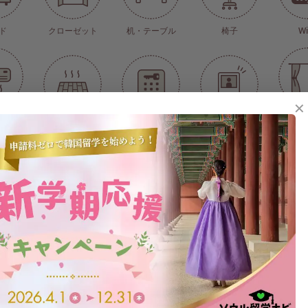
ド
クローゼット
机・テーブル
椅子
Wi
✕
個人管理
カーテン
床暖房(個人管理式)
オートロック
インターフォン
機
乾燥機
スタイラー
冷蔵庫(ツードア式)
電子
ンロ
シンク台
靴箱
トイレ
シャ