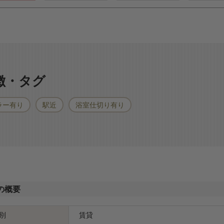
特徴・タグ
ラー有り
駅近
浴室仕切り有り
の概要
別
賃貸