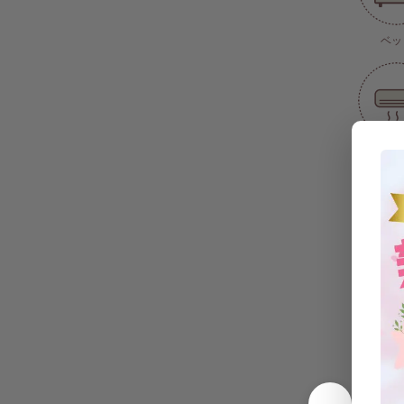
ベッ
エアコン(
式)
洗濯
IHコ