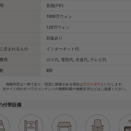
間
長期(1年)
1000万ウォン
120万ウォン
別途あり
に含まれるもの
インターネット代
費用
ガス代, 電気代, 水道代, テレビ代
数
8階
掲載内容は一例であり、現況に相違がある場合は
現況を優先
といたします。
当サイト内のすべてのコンテンツの無断転載や無断呈示などはご遠慮ください。
の付帯設備