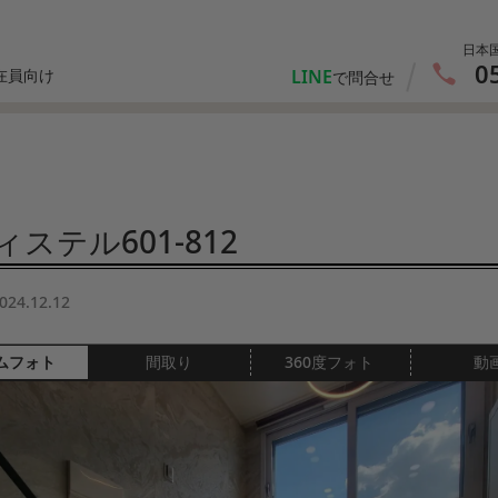
日本
0
LINE
在員向け
で問合せ
ステル601-812
024.12.12
ムフォト
間取り
360度フォト
動