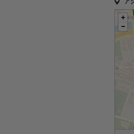
ア
+
−