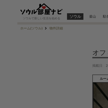
ソウル
釜山
駐
ソウルで新しい生活を始める
ホーム(ソウル)
物件詳細
オフィ
掲載日
2
ルー