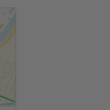
p
©
CARTO