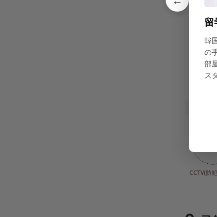
←
留
韓
の
洗面
部
ス
共同設
CCTV(防