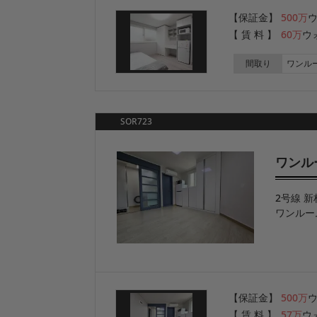
【保証金】
500万
【 賃 料 】
60万
ウ
間取り
ワンル
SOR723
ワンルー
2号線 新
ワンルー
【保証金】
500万
【 賃 料 】
57万
ウ