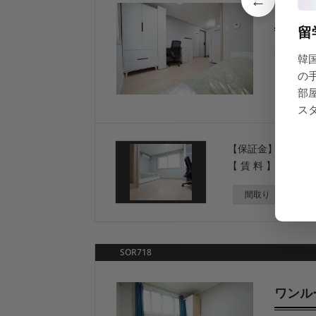
←
ワンル
留
2号線 新
韓
ワンルー
の
部
ス
【保証金】
1000万
【 賃 料 】
65万
ウ
間取り
ワンル
SOR718
ワンル