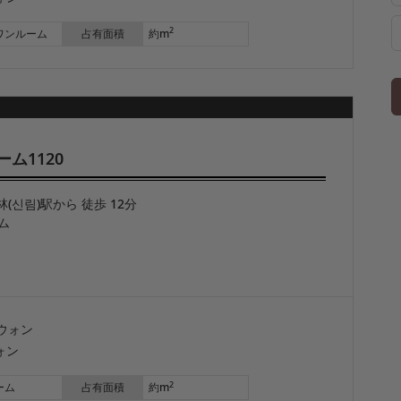
2
ワンルーム
占有面積
約m
ム1120
林(신림)駅から 徒歩 12分
ム
ウォン
ォン
2
ーム
占有面積
約m