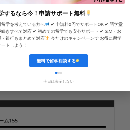
ーム156
学するなら今！申請サポート無料
村(신촌)駅から バス 13分
国留学を考えている方へ
✔ 申請料0円でサポートOK ✔ 語学堂
ム
手続きすべて対応 ✔ 初めての留学でも安心サポート ✔ SIM・お
屋・銀行もまとめて対応
今だけのキャンペーンで お得に留学
タートしよう！
無料で留学相談する
ウォン
ォン
2
ーム
占有面積
約m
今日は表示しない
ーム155