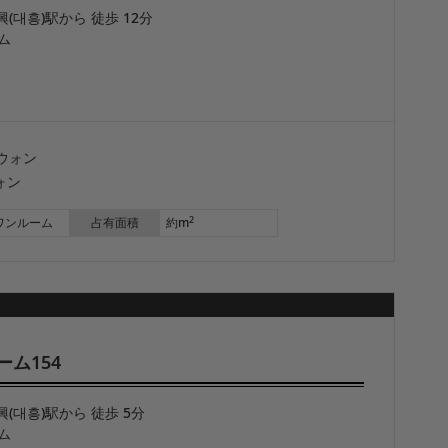
興(대흥)駅から 徒歩 12分
ム
ウォン
ォン
2
ワンルーム
占有面積
約m
ーム154
興(대흥)駅から 徒歩 5分
ム