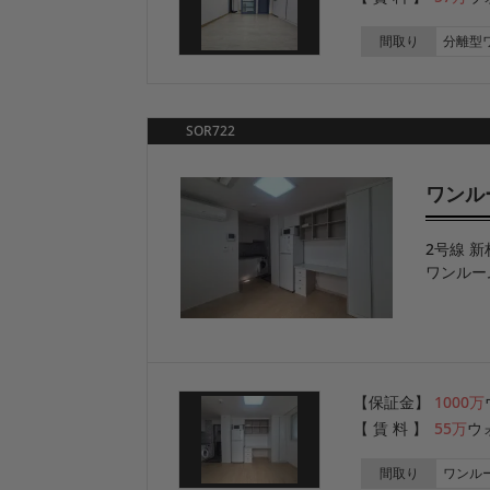
間取り
分離型
SOR722
ワンルー
2号線 新
ワンルー
【保証金】
1000万
【 賃 料 】
55万
ウ
間取り
ワンル