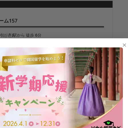
ーム157
村(신촌)駅から 徒歩 6分
ム
✕
ウォン
ォン
2
ーム
占有面積
約m