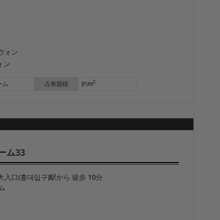
ウォン
ォン
2
ーム
占有面積
約m
ーム33
大入口(홍대입구)駅から 徒歩 10分
ム