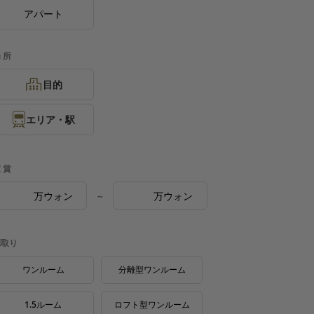
アパート
 所
目的
エリア・駅
 賃
万ウォン
万ウォン
～
間取り
ワンルーム
分離型ワンルーム
1.5ルーム
ロフト型ワンルーム