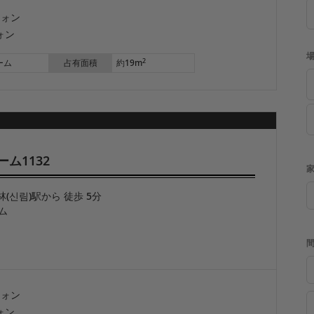
ウォン
ォン
場
2
ーム
占有面積
約19m
ム1132
家
林(신림)駅から 徒歩 5分
ム
ウォン
ォン