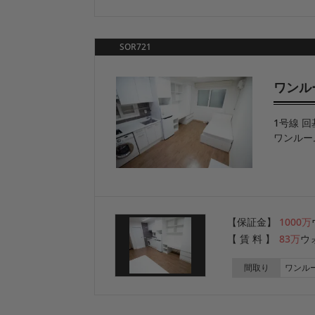
SOR721
ワンル
1号線 回
ワンルー
【保証金】
1000万
【 賃 料 】
83万
ウ
間取り
ワンル