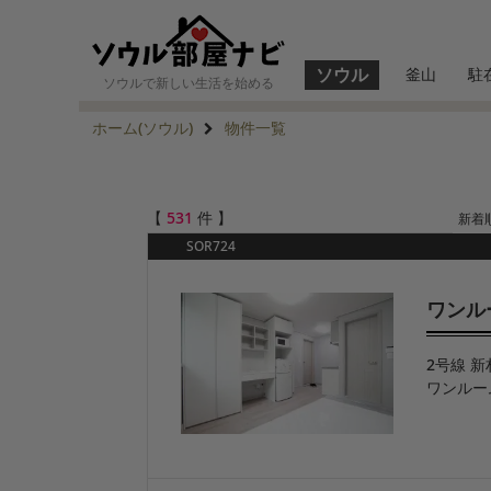
ソウル
釜山
駐
ソウルで新しい生活を始める
ホーム(ソウル)
物件一覧
【
531
件 】
新着
SOR724
ワンル
2号線 新
ワンルー