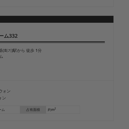
ーム332
基(회기)駅から 徒歩 1分
ム
ウォン
ォン
2
ーム
占有面積
約m