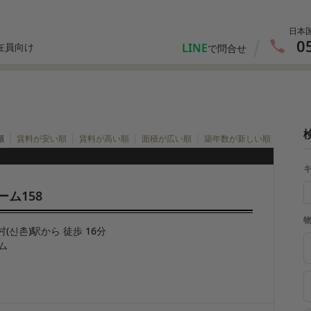
日本
0
LINE
在員向け
で問合せ
|
|
|
|
順
賃料が安い順
賃料が高い順
面積が広い順
築年数が新しい順
ーム158
村(신촌)駅から 徒歩 16分
ム