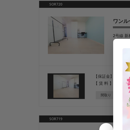
SOR720
ワンル
2号線 新
ワンルー
【保証金】
1000万
【 賃 料 】
73万
ウ
間取り
ワンル
SOR719