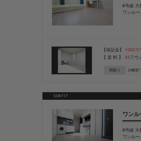
6号線 大
ワンルー
【保証金】
1000万
【 賃 料 】
65万
ウ
間取り
分離型
SOR717
ワンル
6号線 大
ワンルー