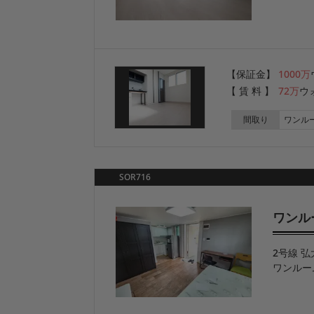
【保証金】
1000万
【 賃 料 】
72万
ウ
間取り
ワンル
SOR716
ワンル
2号線 弘
ワンルー