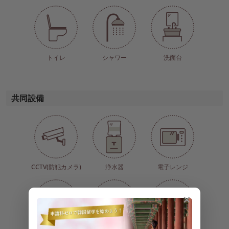
トイレ
シャワー
洗面台
共同設備
CCTV(防犯カメラ)
浄水器
電子レンジ
✕