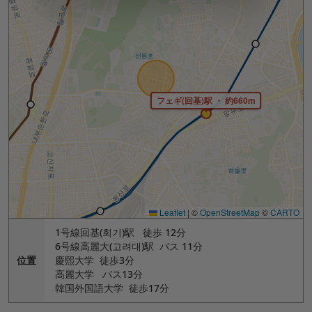
フェギ(回基)駅 ・ 約660m
Leaflet
|
©
OpenStreetMap
©
CARTO
1号線回基(회기)駅 徒歩 12分
6号線高麗大(고려대)駅 バス 11分
位置
慶熙大学 徒歩3分
高麗大学 バス13分
韓国外国語大学 徒歩17分