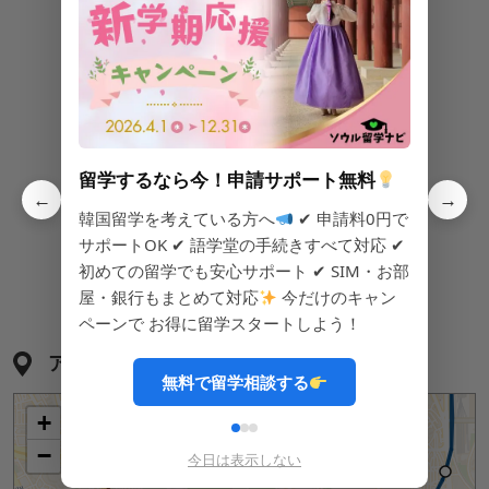
炊飯器
IHコンロ
食器類
調理道具
ラーメン
ご飯
留学するなら今！申請サポート無料
←
→
韓国留学を考えている方へ
✔ 申請料0円で
サポートOK ✔ 語学堂の手続きすべて対応 ✔
初めての留学でも安心サポート ✔ SIM・お部
洗濯機
乾燥機
屋・銀行もまとめて対応
今だけのキャン
ペーンで お得に留学スタートしよう！
アクセス
無料で留学相談する
+
−
今日は表示しない