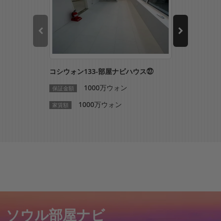
コシウォン133-部屋ナビハウス㉗
コシウォン1
1000万ウォン
1
保証金額
保証金額
1000万ウォン
10
家賃額
家賃額
ソウル部屋ナビ