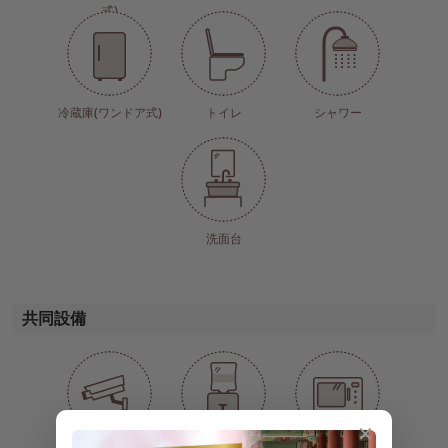
式)
冷蔵庫(ワンドア式)
トイレ
シャワー
洗面台
共同設備
✕