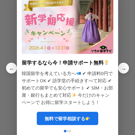
CCTV(防犯カメラ)
浄水器
電子レンジ
IHコンロ
食器類
キムチ
留学するなら今！申請サポート無料
←
→
韓国留学を考えている方へ
✔ 申請料0円で
ラーメン
ご飯
洗濯機
サポートOK ✔ 語学堂の手続きすべて対応 ✔
初めての留学でも安心サポート ✔ SIM・お部
屋・銀行もまとめて対応
今だけのキャン
ペーンで お得に留学スタートしよう！
オートロック
無料で留学相談する