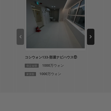
コシウォン133-部屋ナビハウス㉗
コシウォン1
1000万ウォン
1
保証金額
保証金額
1000万ウォン
10
家賃額
家賃額