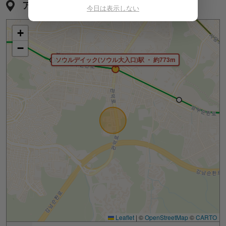
アクセス
今日は表示しない
+
−
ソウルデイック(ソウル大入口)駅 ・ 約773m
Leaflet
|
©
OpenStreetMap
©
CARTO