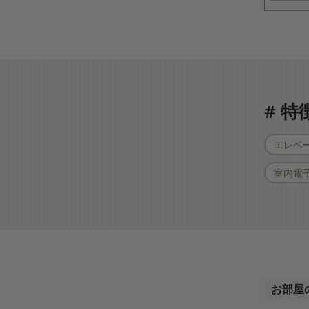
# 
エレベ
室内電
お部屋