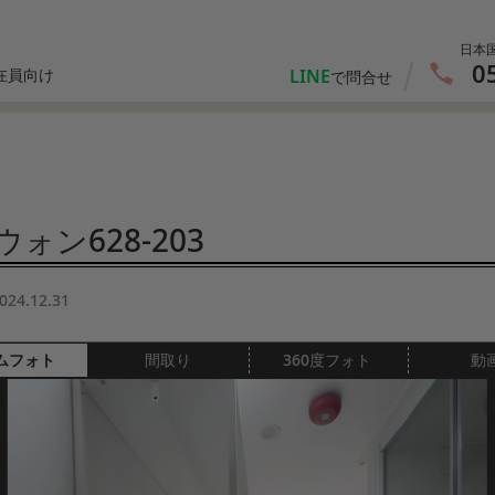
日本
0
LINE
在員向け
で問合せ
ォン628-203
024.12.31
ムフォト
間取り
360度フォト
動