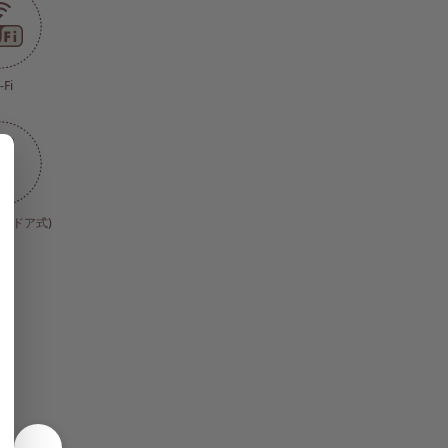
-Fi
ードア式)