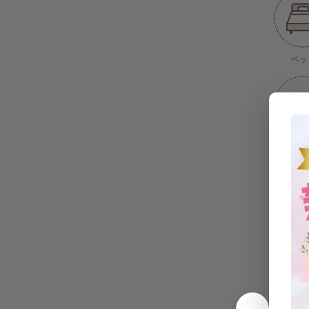
ベッ
エアコン(
式)
電子レ