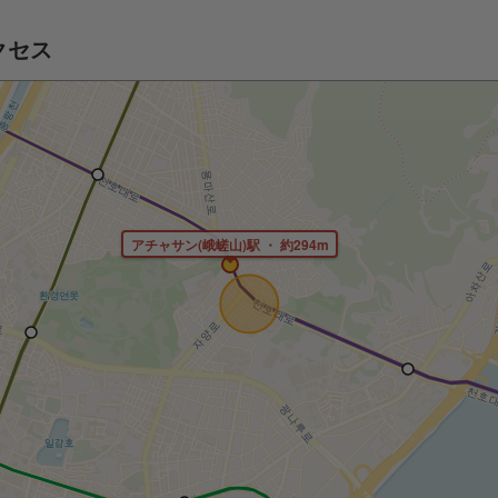
クセス
アチャサン(峨嵯山)駅 ・ 約294m