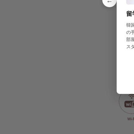
←
共同設
留
韓
の
部
CCTV(防
ス
食器
Wi-F