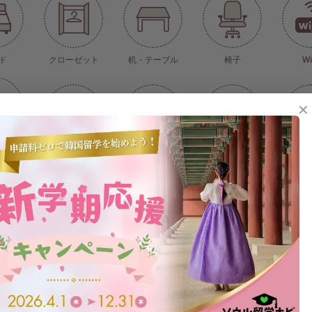
ド
クローゼット
机・テーブル
椅子
Wi
✕
個人管理
床暖房(中央管理式)
オートロック
洗濯機
冷蔵庫(ツ
ンジ
トイレ
シャワー
洗面台