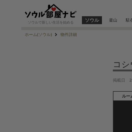
ソウル
釜山
駐
ソウルで新しい生活を始める
ホーム(ソウル)
物件詳細
コシウ
掲載日
2
ルー