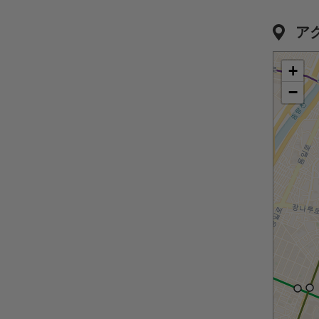
ア
+
−