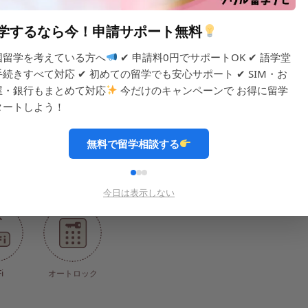
備
学するなら今！申請サポート無料
国留学を考えている方へ
✔ 申請料0円でサポートOK ✔ 語学堂
手続きすべて対応 ✔ 初めての留学でも安心サポート ✔ SIM・お
屋・銀行もまとめて対応
今だけのキャンペーンで お得に留学
犯カメラ)
エレベーター
浄水器
IHコンロ
シン
タートしよう！
無料で留学相談する
類
調理道具
調味料
ラーメン
洗
今日は表示しない
i
オートロック