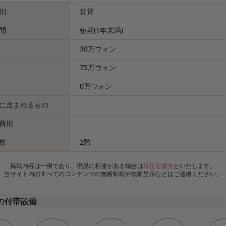
別
賃貸
間
短期(1年未満)
30万ウォン
75万ウォン
0万ウォン
に含まれるもの
費用
数
2階
掲載内容は一例であり、現況に相違がある場合は
現況を優先
といたします。
当サイト内のすべてのコンテンツの無断転載や無断呈示などはご遠慮ください。
の付帯設備