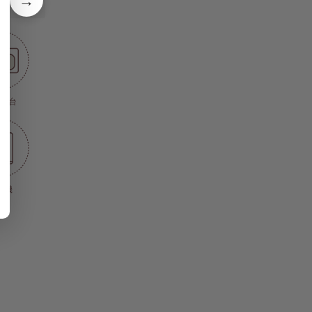
→
ク台
濯機