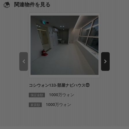
関連物件を見る
コシウォン133-部屋ナビハウス㉗
コシウォン1
1000万ウォン
1
保証金額
保証金額
1000万ウォン
10
家賃額
家賃額