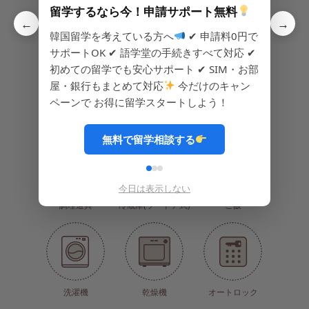
留学するなら今！申請サポート無料
←
→
CCTV(防犯カメラ)
浄水器
電子レンジ
韓国留学を考えている方へ
✔ 申請料0円で
サポートOK ✔ 語学堂の手続きすべて対応 ✔
初めての留学でも安心サポート ✔ SIM・お部
屋・銀行もまとめて対応
今だけのキャン
ペーンで お得に留学スタートしよう！
IHコンロ
シンク台
食器類
無料で留学相談する
今日は表示しない
調理道具
冷蔵庫(ツードア式)
ご飯
洗濯機
乾燥機
オートロック