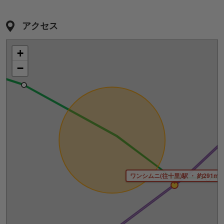
アクセス
+
−
ワンシムニ(往十里)駅 ・ 約291m