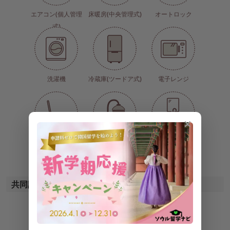
エアコン(個人管理
床暖房(中央管理式)
オートロック
式)
洗濯機
冷蔵庫(ツードア式)
電子レンジ
✕
トイレ
シャワー
洗面台
共同設備