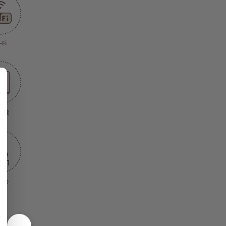
-Fi
濯機
面台