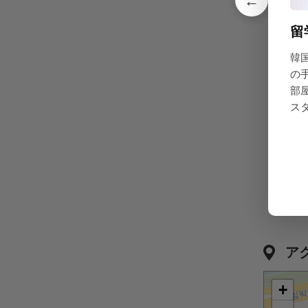
←
共同設
留
韓
の
部
CCTV(防
ス
食器
ア
+