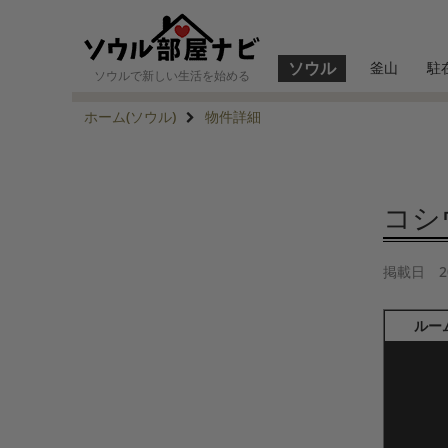
ソウル
釜山
駐
ソウルで新しい生活を始める
ホーム(ソウル)
物件詳細
コシウ
掲載日
2
ルー