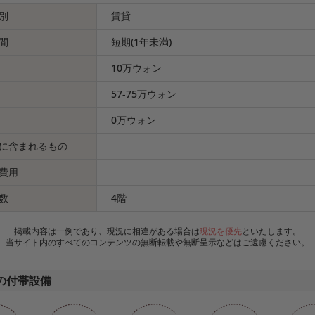
別
賃貸
間
短期(1年未満)
10万ウォン
57-75万ウォン
0万ウォン
に含まれるもの
費用
数
4階
掲載内容は一例であり、現況に相違がある場合は
現況を優先
といたします。
当サイト内のすべてのコンテンツの無断転載や無断呈示などはご遠慮ください。
の付帯設備