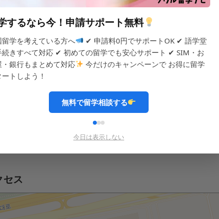
備
学するなら今！申請サポート無料
国留学を考えている方へ
✔ 申請料0円でサポートOK ✔ 語学堂
手続きすべて対応 ✔ 初めての留学でも安心サポート ✔ SIM・お
屋・銀行もまとめて対応
今だけのキャンペーンで お得に留学
犯カメラ)
浄水器
電子レンジ
IHコンロ
シン
タートしよう！
無料で留学相談する
類
調理道具
冷蔵庫(ツードア式)
洗濯機
オート
今日は表示しない
クセス