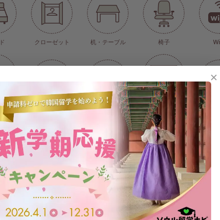
ド
クローゼット
机・テーブル
椅子
Wi
✕
個人管理
カーテン・ブライン
床暖房(中央管理式)
オートロック
洗
ド
ードア式)
電子レンジ
トイレ
シャワー
洗