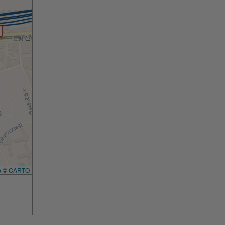
p
©
CARTO