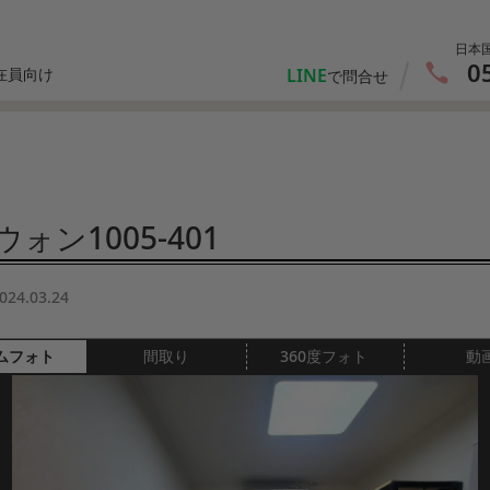
日本
0
LINE
在員向け
で問合せ
ォン1005-401
024.03.24
ムフォト
間取り
360度フォト
動