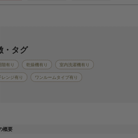
特徴・タグ
用階有り
乾燥機有り
室内洗濯機有り
子レンジ有り
ワンルームタイプ有り
の概要