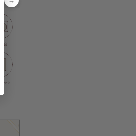
→
ク台
ロック