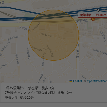
鷺梁津駅 ・ 約338m
Leaflet
|
©
OpenStreetMa
9号線鷺梁津(노량진)駅 徒歩 3分
7号線チャンスンベギ(장승배기)駅 徒歩 12分
中央大学 徒歩20分