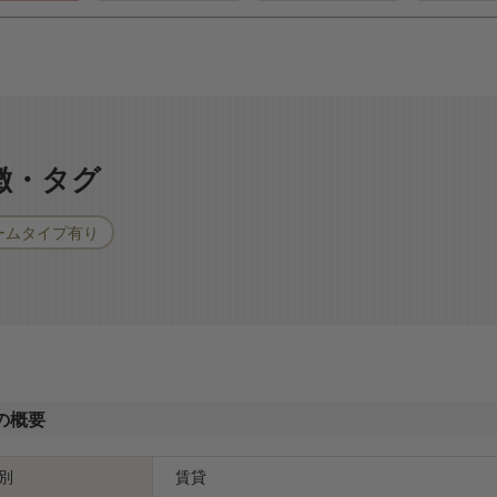
特徴・タグ
ームタイプ有り
の概要
別
賃貸