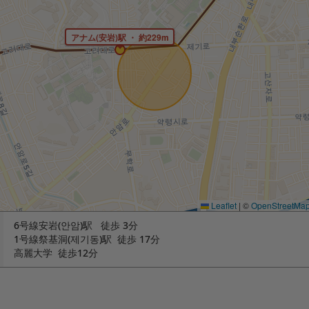
アナム(安岩)駅 ・ 約229m
Leaflet
|
©
OpenStreetMa
6号線安岩(안암)駅 徒歩 3分
1号線祭基洞(제기동)駅 徒歩 17分
高麗大学 徒歩12分