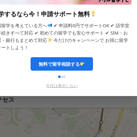
学するなら今！申請サポート無料
国留学を考えている方へ
✔ 申請料0円でサポートOK ✔ 語学堂
犯カメラ)
浄水器
電子レンジ
電気コンロ
キ
手続きすべて対応 ✔ 初めての留学でも安心サポート ✔ SIM・お
屋・銀行もまとめて対応
今だけのキャンペーンで お得に留学
タートしよう！
無料で留学相談する
メン
ご飯
洗濯機
今日は表示しない
クセス