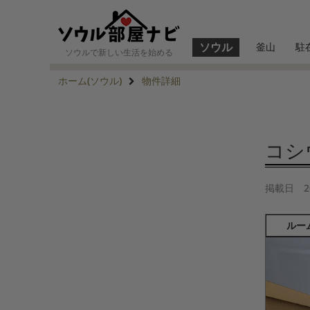
ソウル
釜山
駐
ソウルで新しい生活を始める
ホーム(ソウル)
物件詳細
コシウ
掲載日
2
ルー