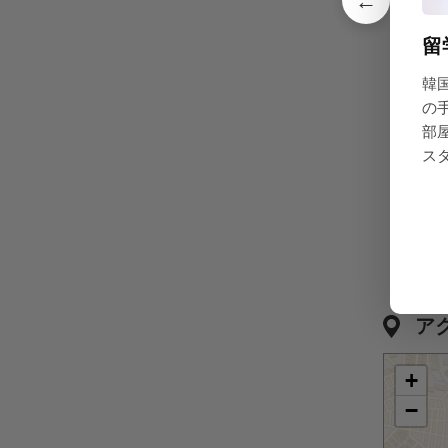
←
留
韓
CCTV(防
の
部
ス
ラー
ア
+
−