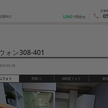
日本
0
LINE
在員向け
で問合せ
ォン308-401
024.05.26
ムフォト
間取り
360度フォト
動