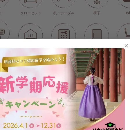
ド
クローゼット
机・テーブル
椅子
Wi
✕
個人管理
床暖房(中央管理式)
オートロック
冷蔵庫(ワンドア式)
ト
ワー
洗面台
備