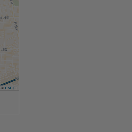
p
©
CARTO