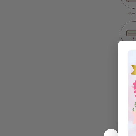
ベッ
エアコン(
式)
シャ
共同設