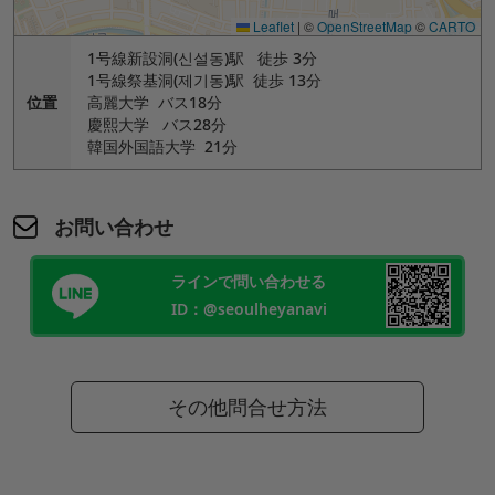
Leaflet
|
©
OpenStreetMap
©
CARTO
1号線新設洞(신설동)駅 徒歩 3分
1号線祭基洞(제기동)駅 徒歩 13分
位置
高麗大学 バス18分
慶熙大学 バス28分
韓国外国語大学 21分
お問い合わせ
ラインで問い合わせる
ID：@seoulheyanavi
その他問合せ方法