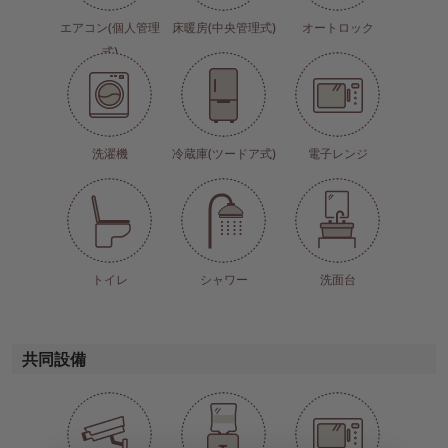
エアコン(個人管理
床暖房(中央管理式)
オートロック
式)
洗濯機
冷蔵庫(ツードア式)
電子レンジ
トイレ
シャワー
洗面台
共同設備