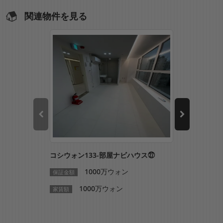
関連物件を見る
コシウォン133-部屋ナビハウス㉗
コシウォン1
1000万ウォン
1
保証金額
保証金額
1000万ウォン
10
家賃額
家賃額