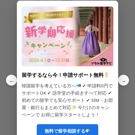
✕
CCTV(防犯カメラ)
浄水器
電子レンジ
IHコンロ
食器類
キムチ
留学するなら今！申請サポート無料
←
→
韓国留学を考えている方へ
✔ 申請料0円で
ご飯
洗濯機
乾燥機
サポートOK ✔ 語学堂の手続きすべて対応 ✔
初めての留学でも安心サポート ✔ SIM・お部
屋・銀行もまとめて対応
今だけのキャン
ペーンで お得に留学スタートしよう！
オートロック
無料で留学相談する