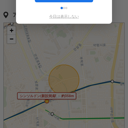
アクセス
今日は表示しない
+
−
シンソルドン(新設洞)駅 ・ 約358m