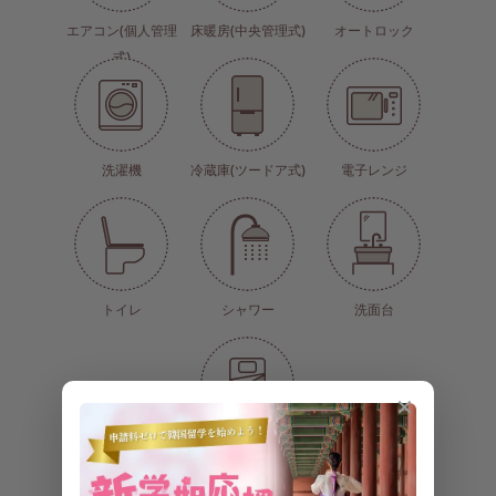
エアコン(個人管理
床暖房(中央管理式)
オートロック
式)
洗濯機
冷蔵庫(ツードア式)
電子レンジ
トイレ
シャワー
洗面台
✕
布団