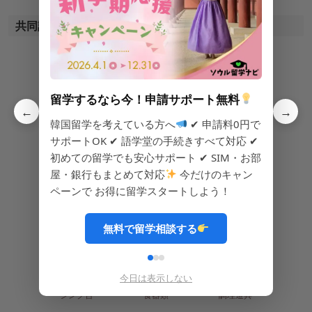
共同設備
留学するなら今！申請サポート無料
←
→
CCTV(防犯カメラ)
浄水器
トースター
韓国留学を考えている方へ
✔ 申請料0円で
サポートOK ✔ 語学堂の手続きすべて対応 ✔
初めての留学でも安心サポート ✔ SIM・お部
屋・銀行もまとめて対応
今だけのキャン
ペーンで お得に留学スタートしよう！
電子レンジ
炊飯器
IHコンロ
無料で留学相談する
今日は表示しない
シンク台
食器類
調理道具