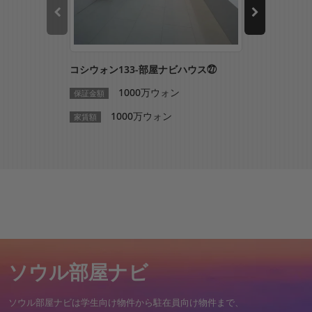
コシウォン133-部屋ナビハウス㉗
コシウォン1
1000万ウォン
1
保証金額
保証金額
1000万ウォン
10
家賃額
家賃額
ソウル部屋ナビ
ソウル部屋ナビは学生向け物件から駐在員向け物件まで、