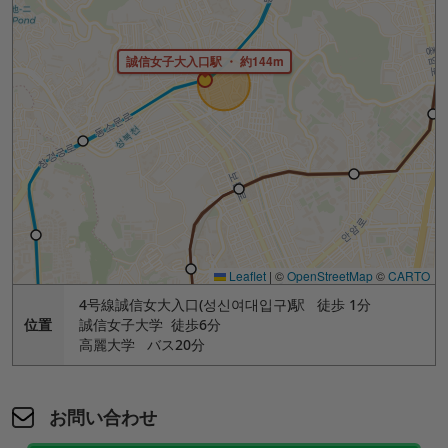
誠信女子大入口駅 ・ 約144m
Leaflet
|
©
OpenStreetMap
©
CARTO
4号線誠信女大入口(성신여대입구)駅 徒歩 1分
位置
誠信女子大学 徒歩6分
高麗大学 バス20分
お問い合わせ