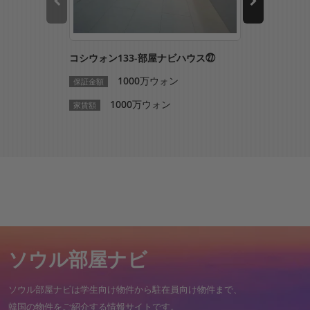
コシウォン133-部屋ナビハウス㉗
コシウォン1
1000万ウォン
1
保証金額
保証金額
1000万ウォン
10
家賃額
家賃額
ソウル部屋ナビ
ソウル部屋ナビは学生向け物件から駐在員向け物件まで、
韓国の物件をご紹介する情報サイトです。