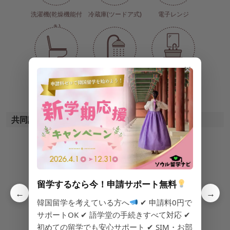
洗濯機(乾燥機能付
冷蔵庫(ツードア式)
電子レンジ
き)
✕
トイレ
シャワー
洗面台
共同設備
留学するなら今！申請サポート無料
CCTV(防犯カメラ)
掃除機
炊飯器
←
→
韓国留学を考えている方へ
✔ 申請料0円で
サポートOK ✔ 語学堂の手続きすべて対応 ✔
初めての留学でも安心サポート ✔ SIM・お部