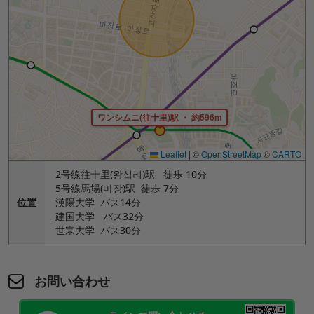
ワンシムニ(往十里)駅 ・ 約596m
Leaflet
|
©
OpenStreetMap
©
CARTO
2号線往十里(왕십리)駅 徒歩 10分
5号線馬場(마장)駅 徒歩 7分
位置
漢陽大学 バス14分
建国大学 バス32分
世宗大学 バス30分
お問い合わせ