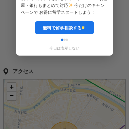
屋・銀行もまとめて対応
今だけのキャン
ペーンで お得に留学スタートしよう！
IHコンロ
食器類
調理道具
無料で留学相談する
今日は表示しない
コーヒー
アクセス
+
−