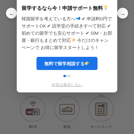
留学するなら今！申請サポート無料
←
→
エレベーター
浄水器
IHコンロ
韓国留学を考えている方へ
✔ 申請料0円で
サポートOK ✔ 語学堂の手続きすべて対応 ✔
初めての留学でも安心サポート ✔ SIM・お部
屋・銀行もまとめて対応
今だけのキャン
ペーンで お得に留学スタートしよう！
シンク台
食器類
調理道具
無料で留学相談する
今日は表示しない
コーヒー
洗濯機
洗濯機(乾燥機能付
き)
Wi-Fi
靴箱
オートロック