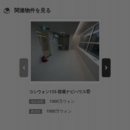
関連物件を見る
コシウォン133-部屋ナビハウス㉗
コシウォン1
1000万ウォン
1
保証金額
保証金額
1000万ウォン
10
家賃額
家賃額