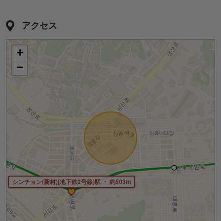
アクセス
+
−
シンチョン(新村)[地下鉄2号線]駅 ・ 約503m