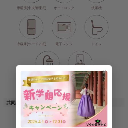
床暖房(中央管理式)
オートロック
洗濯機
冷蔵庫(ツードア式)
電子レンジ
トイレ
✕
シャワー
洗面台
共同設備