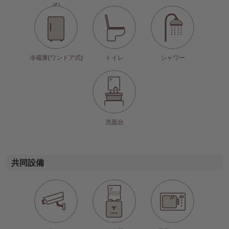
式)
冷蔵庫(ワンドア式)
トイレ
シャワー
洗面台
共同設備