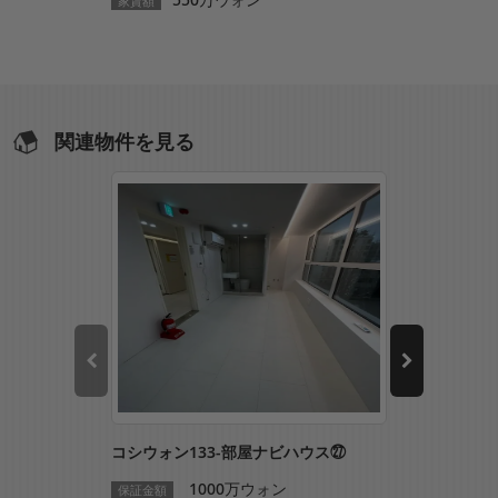
家賃額
家賃額
関連物件を見る
コシウォン133-部屋ナビハウス㉗
コシウォン1
1000万ウォン
1
保証金額
保証金額