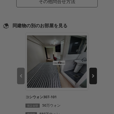
その他問合せ方法
同建物の別のお部屋を見る
コシウォン307-101
コシウォン30
50万ウォン
5
保証金額
保証金額
550万ウォン
53