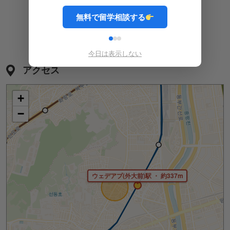
無料で留学相談する
洗濯機
Wi-Fi
オートロック
今日は表示しない
アクセス
+
−
ウェデアプ(外大前)駅 ・ 約337m