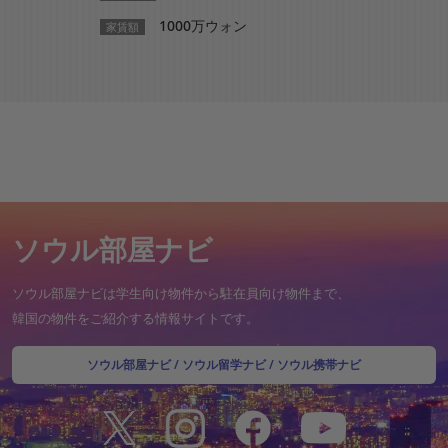
1000万ウォン
10
家賃額
家賃額
ソウル部屋ナビ
ソウル部屋ナビは学生向け物件から駐在員向け物件まで、
韓国の物件をご紹介する情報サイトです。
ソウル部屋ナビ
/
ソウル留学ナビ
/
ソウル携帯ナビ