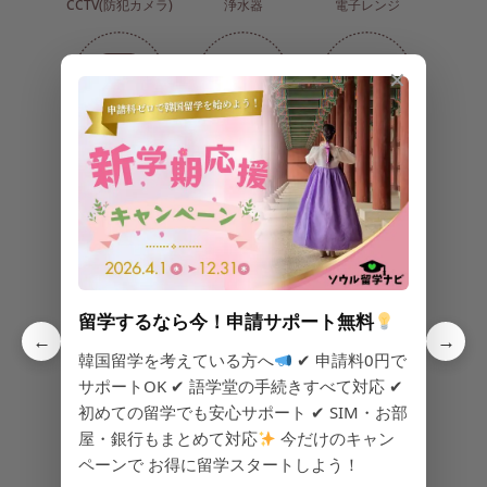
CCTV(防犯カメラ)
浄水器
電子レンジ
✕
炊飯器
電気コンロ
IHコンロ
シンク台
食器類
調理道具
留学するなら今！申請サポート無料
←
→
韓国留学を考えている方へ
✔ 申請料0円で
サポートOK ✔ 語学堂の手続きすべて対応 ✔
初めての留学でも安心サポート ✔ SIM・お部
キムチ
ラーメン
ご飯
屋・銀行もまとめて対応
今だけのキャン
ペーンで お得に留学スタートしよう！