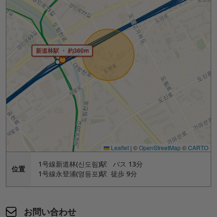
新道林駅 ・ 約360m
Leaflet
|
©
OpenStreetMap
©
CARTO
1号線新道林(신도림)駅 バス 13分
位置
1号線永登浦(영등포)駅 徒歩 9分
お問い合わせ