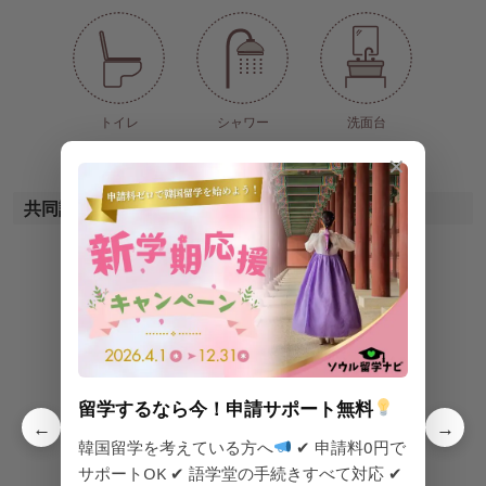
トイレ
シャワー
洗面台
✕
共同設備
CCTV(防犯カメラ)
浄水器
電子レンジ
留学するなら今！申請サポート無料
←
→
韓国留学を考えている方へ
✔ 申請料0円で
サポートOK ✔ 語学堂の手続きすべて対応 ✔