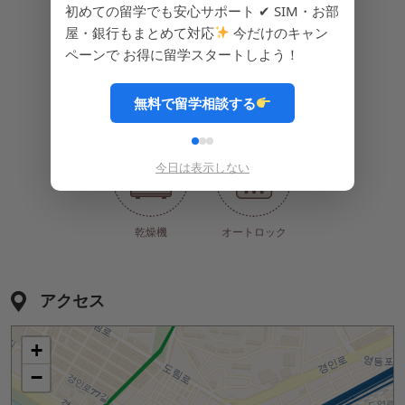
IHコンロ
食器類
キムチ
初めての留学でも安心サポート ✔ SIM・お部
屋・銀行もまとめて対応
今だけのキャン
ペーンで お得に留学スタートしよう！
無料で留学相談する
ラーメン
ご飯
洗濯機
今日は表示しない
乾燥機
オートロック
アクセス
+
−