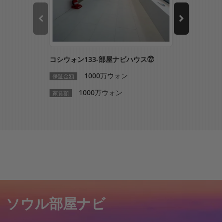
コシウォン133-部屋ナビハウス㉗
コシウォン1
1000万ウォン
1
保証金額
保証金額
1000万ウォン
10
家賃額
家賃額
ソウル部屋ナビ