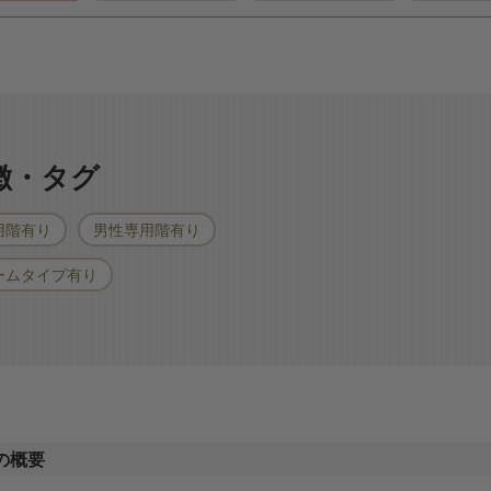
特徴・タグ
用階有り
男性専用階有り
ームタイプ有り
の概要