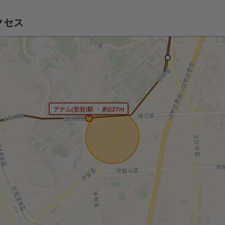
クセス
アナム(安岩)駅 ・ 約227m