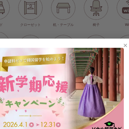
ド
クローゼット
机・テーブル
椅子
Wi
✕
個人管理
床暖房(中央管理式)
オートロック
冷蔵庫(ワンドア式)
ト
ワー
洗面台