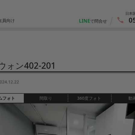
日本
0
LINE
在員向け
で問合せ
ォン402-201
024.12.22
ムフォト
間取り
360度フォト
動