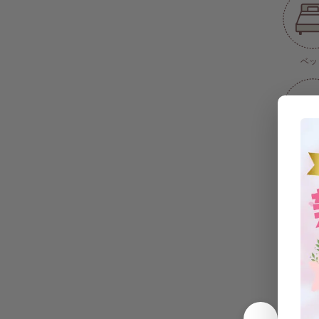
ベッ
エアコン(
式)
シャ