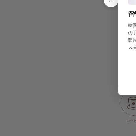
←
共同設
留
韓
の
部
CCTV(防
ス
食器
コー