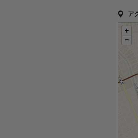
ア
+
−