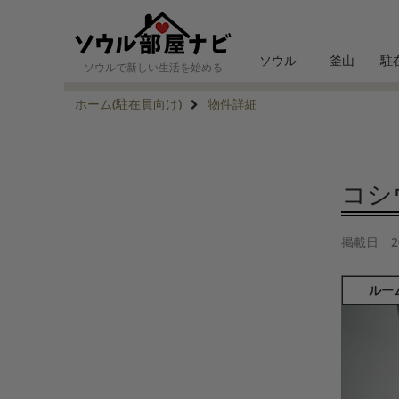
ソウル
釜山
駐
ソウルで新しい生活を始める
ホーム(駐在員向け)
物件詳細
コシウ
掲載日
2
ルー