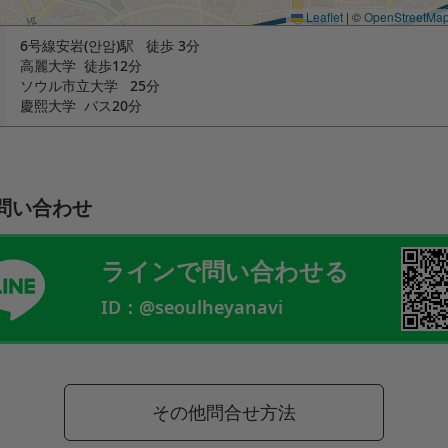
Leaflet
|
©
OpenStreetMa
6号線安岩(안암)駅 徒歩 3分
高麗大学 徒歩12分
ソウル市立大学 25分
慶熙大学 バス20分
問い合わせ
ラインで問い合わせる
ID：@seoulheyanavi
その他問合せ方法