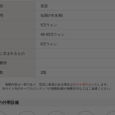
別
賃貸
間
短期(1年未満)
5万ウォン
45-55万ウォン
0万ウォン
に含まれるもの
費用
数
2階
掲載内容は一例であり、現況に相違がある場合は
現況を優先
といたします。
当サイト内のすべてのコンテンツの無断転載や無断呈示などはご遠慮ください。
の付帯設備