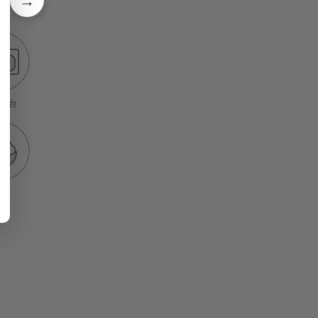
→
ク台
飯