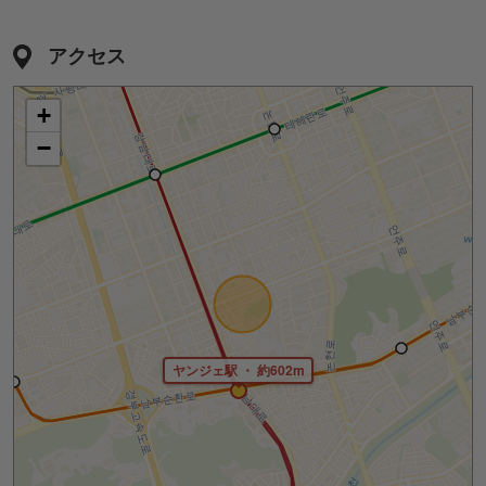
アクセス
+
−
ヤンジェ駅 ・ 約602m