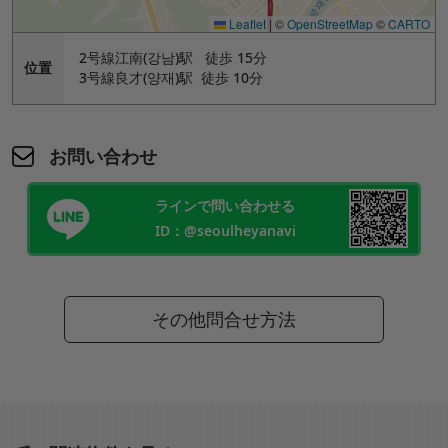
Leaflet
|
©
OpenStreetMap
©
CARTO
2号線江南(강남)駅 徒歩 15分
位置
3号線良才(양재)駅 徒歩 10分
お問い合わせ
ラインで問い合わせる
ID：@seoulheyanavi
その他問合せ方法