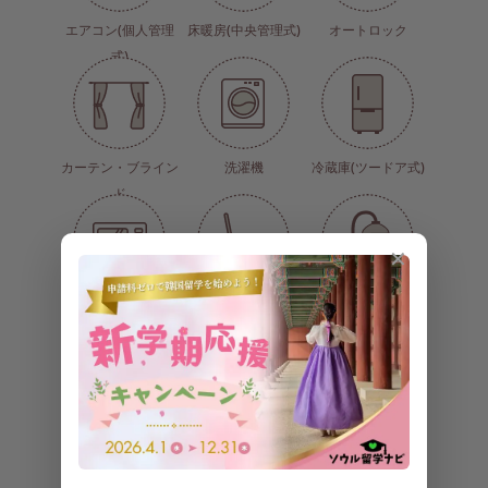
エアコン(個人管理
床暖房(中央管理式)
オートロック
式)
カーテン・ブライン
洗濯機
冷蔵庫(ツードア式)
ド
✕
電子レンジ
トイレ
シャワー
洗面台