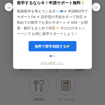
留学するなら今！申請サポート無料
←
→
共同設備
韓国留学を考えている方へ
✔ 申請料0円で
サポートOK ✔ 語学堂の手続きすべて対応 ✔
初めての留学でも安心サポート ✔ SIM・お部
屋・銀行もまとめて対応
今だけのキャン
ペーンで お得に留学スタートしよう！
CCTV(防犯カメラ)
浄水器
電子レンジ
無料で留学相談する
今日は表示しない
IHコンロ
シンク台
食器類
調理道具
オートロック