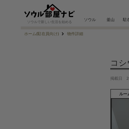
ソウル
釜山
駐
ソウルで新しい生活を始める
ホーム(駐在員向け)
物件詳細
コシウ
掲載日
2
ルー