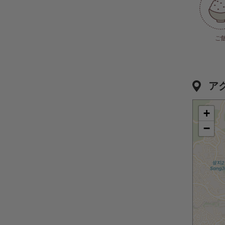
ご
ア
+
−