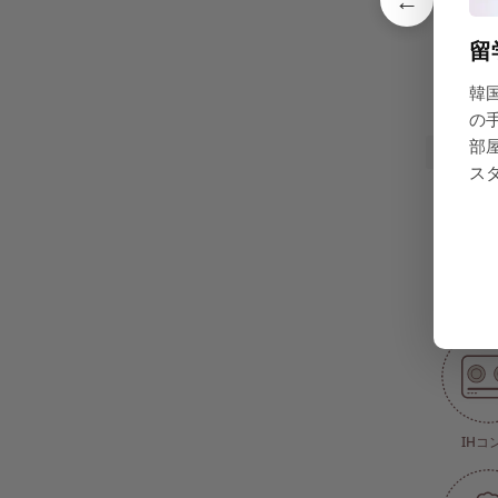
←
布
留
韓
の
部
共同設
ス
CCTV(防
IHコ