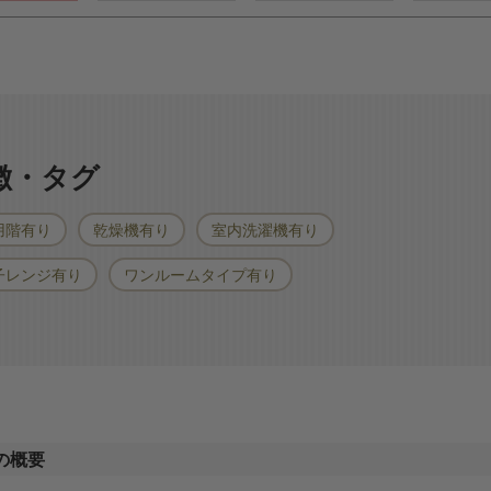
特徴・タグ
用階有り
乾燥機有り
室内洗濯機有り
子レンジ有り
ワンルームタイプ有り
の概要