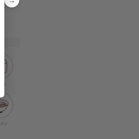
→
飯器
メン