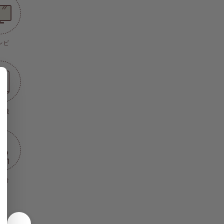
レビ
濯機
面台