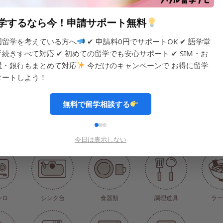
団
学するなら今！申請サポート無料
国留学を考えている方へ
✔ 申請料0円でサポートOK ✔ 語学堂
手続きすべて対応 ✔ 初めての留学でも安心サポート ✔ SIM・お
屋・銀行もまとめて対応
今だけのキャンペーンで お得に留学
備
タートしよう！
無料で留学相談する
犯カメラ)
浄水器
トースター
電子レンジ
炊
今日は表示しない
ンロ
シンク台
食器類
調理道具
ラー